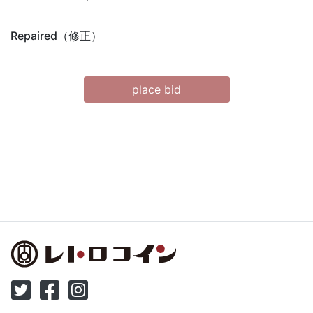
Repaired（修正）
place bid